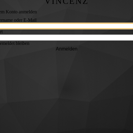
VINCENZ
rem Konto anmelden
ername oder E-Mail
rt
emeldet bleiben
Anmelden